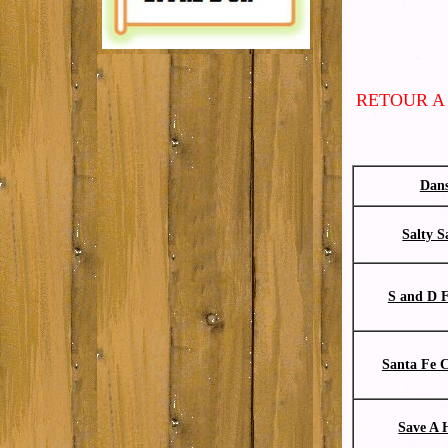
RETOUR A
Dan
Salty S
S and D F
Santa Fe 
Save A 