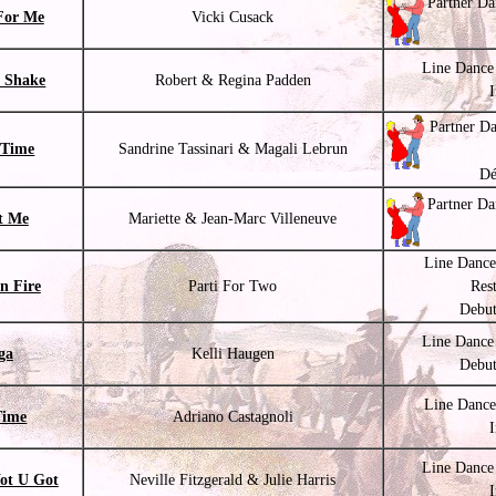
Partner Da
For Me
Vicki Cusack
Line Dance
 Shake
Robert & Regina Padden
Partner D
 Time
Sandrine Tassinari & Magali Lebrun
Dé
Partner Da
t Me
Mariette & Jean-Marc Villeneuve
Line Dance
n Fire
Parti For Two
Res
Debut
Line Dance
ga
Kelli Haugen
Debut
Line Dance
Time
Adriano Castagnoli
Line Dance
ot U Got
Neville Fitzgerald & Julie Harris