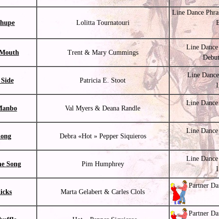
Line Dance Phra
Shupe
Lolitta Tournatouri
Line Dance
 Mouth
Trent & Mary Cummings
Debut
Line Dance
 Side
Patricia E. Stoot
Line Dance
Manbo
Val Myers & Deana Randle
Line Dance
long
Debra «Hot » Pepper Siquieros
Line Dance
he Song
Pim Humphrey
Partner Da
icks
Marta Gelabert & Carles Clols
Partner Da