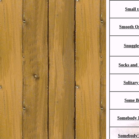
Small 
Smooth O
Snuggl
Socks and 
Solitar
Some B
Somebody 
Somebody