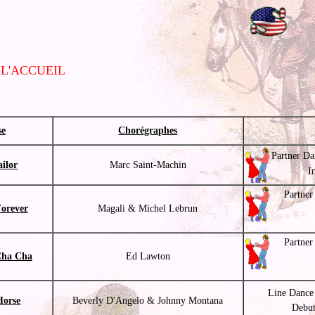
 L'ACCUEIL
se
Chorégraphes
Partner Da
ailor
Marc Saint-Machin
I
Partner
orever
Magali & Michel Lebrun
Partner
Cha Cha
Ed Lawton
Line Dance
Horse
Beverly D'Angelo & Johnny Montana
Debut