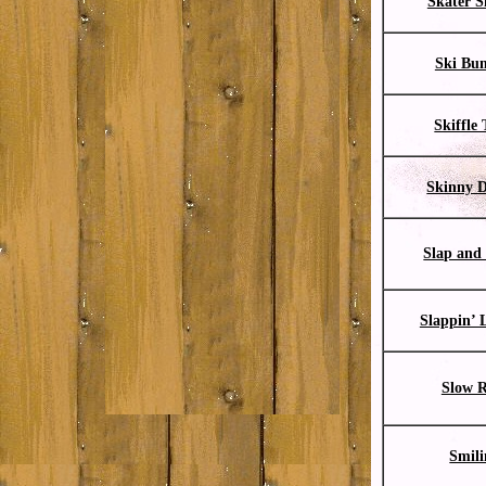
Skater S
Ski Bu
Skiffle
Skinny 
Slap and
Slappin’ 
Slow 
Smili