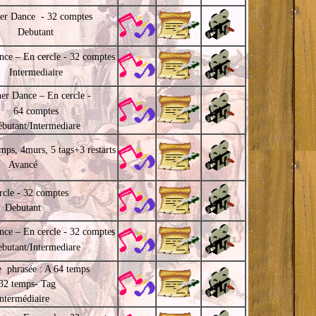
ner Dance - 32 comptes
Debutant
nce – En cercle - 32 comptes
Intermediaire
ner Dance – En cercle -
64 comptes
butant/Intermediare
mps, 4murs, 5 tags+3 restarts
Avancé
rcle - 32 comptes
Debutant
nce – En cercle - 32 comptes
butant/Intermediare
 phrasée : A 64 temps
32 temps- Tag
Intermédiaire