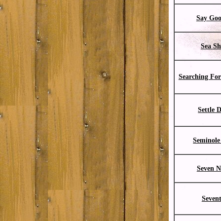
Say Go
Sea Sh
Searching For
Settle 
Seminol
Seven N
Sevent