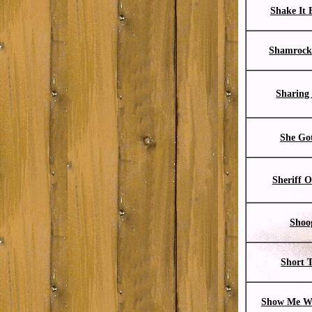
Shake It 
Shamrock
Sharing
She Go
Sheriff O
Shoo
Short 
Show Me W