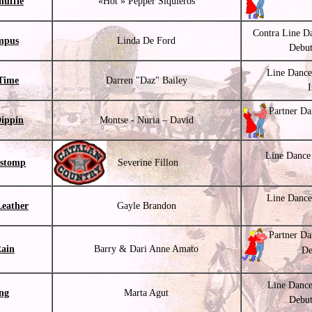
huffle
«Hot » Pepper Siquieros
Contra Line D
mpus
Linda De Ford
Debut
Line Dance
 Time
Darren "Daz" Bailey
Partner Da
Dippin
Montse - Nuria – David
Line Dance
 stomp
Severine Fillon
Line Dance
Leather
Gayle Brandon
Partner Da
Rain
Barry & Dari Anne Amato
De
Line Dance
ng
Marta Agut
Debut