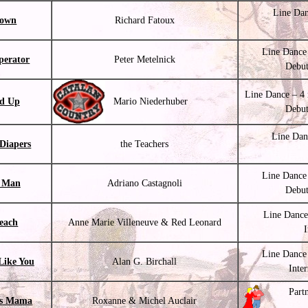
Line Dan
town
Richard Fatoux
Line Dance
perator
Peter Metelnick
Debut
Line Dance – 4 
ed Up
Mario Niederhuber
Debut
Line Dan
Diapers
the Teachers
Line Dance
y Man
Adriano Castagnoli
Debut
Line Dance
each
Anne Marie Villeneuve & Red Leonard
Line Dance
Like You
Alan G. Birchall
Inte
Part
's Mama
Roxanne & Michel Auclair