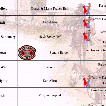
Part
odbye
Denys & Marie-France Ben
Partner Da
eels
Dan Albro
Part
 Sanctuary
Al & Sandy Ord
Dé
Line Dance- 80te
Down
Syndie Berger
En ce
e Wind
Inconnu
Partner Da
ights
Dan Albro
De
Line Dance
y 4
Virginie Barjaud
B 