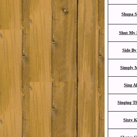
Shupa 
Shut My
Side By
Simply 
Sing A
Singing T
Sixty K